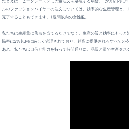
たとえば、ピークシーズンに大量注文を処理する場合、1か月以内に5
ルのファッションバイヤーの注文については、効率的な生産管理と、1
完了することもできます。1週間以内の女性服。
私たちは生産量に焦点を当てるだけでなく、生産の質と効率にもっと
陥率は2% 以内に厳しく管理されており、顧客に提供されるすべての
あれ、私たちは自信と能力を持って時間通りに、品質と量で生産タス