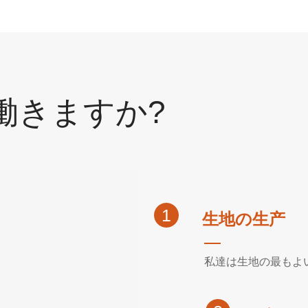
働きますか?
1
生地の生产
私達は生地の最もよ