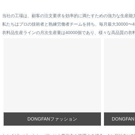
当社の工場は、顧客の注文要求を効率的に満たすための強力な生産能力
私たちはプロの技術者と熟練労働者チームを持ち、毎月最大30000〜4
衣料品生産ラインの月次生産量は40000個であり、様々な高品質の
DONGFANファッション
DONGF