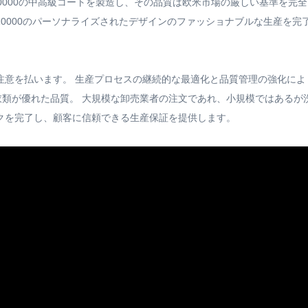
0000の中高級コートを製造し、その品質は欧米市場の厳しい基準を完
0000のパーソナライズされたデザインのファッショナブルな生産を
注意を払います。 生産プロセスの継続的な最適化と品質管理の強化に
衣類が優れた品質。 大規模な卸売業者の注文であれ、小規模ではある
クを完了し、顧客に信頼できる生産保証を提供します。