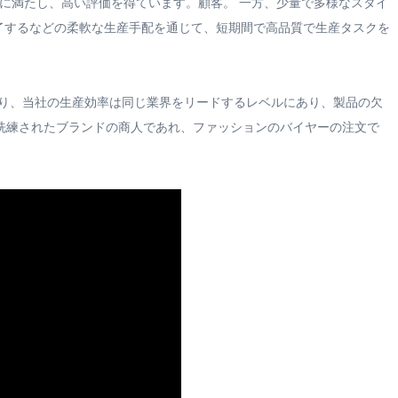
全に満たし、高い評価を得ています。顧客。 一方、少量で多様なスタイ
完了するなどの柔軟な生産手配を通じて、短期間で高品質で生産タスクを
より、当社の生産効率は同じ業界をリードするレベルにあり、製品の欠
が洗練されたブランドの商人であれ、ファッションのバイヤーの注文で