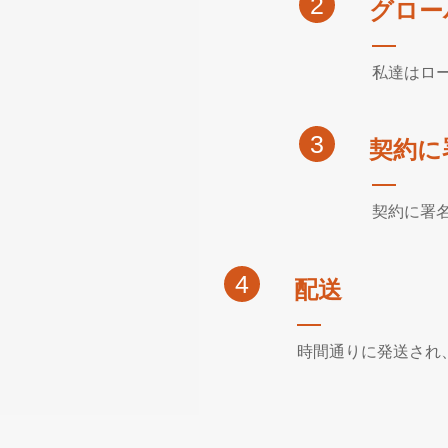
2
グロー
私達はロ
3
契約に
契約に署
4
配送
時間通りに発送され