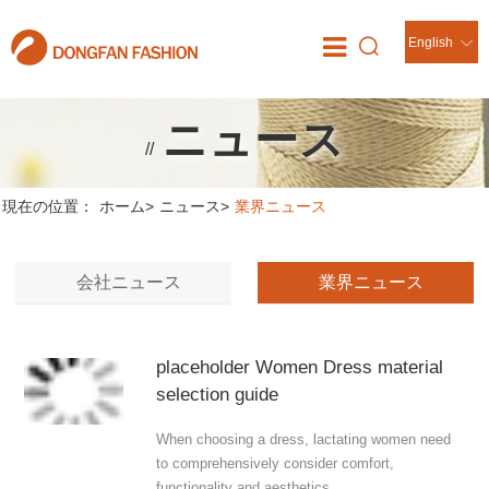
English
ニュース
//
現在の位置：
ホーム
>
ニュース
>
業界ニュース
会社ニュース
業界ニュース
placeholder Women Dress material
selection guide
When choosing a dress, lactating women need
to comprehensively consider comfort,
functionality and aesthetics.