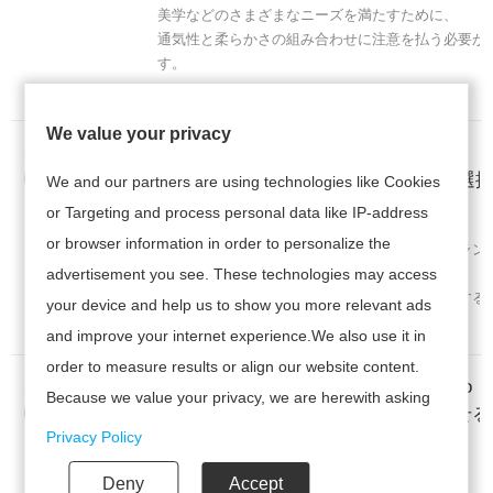
美学などのさまざまなニーズを満たすために、
通気性と柔らかさの組み合わせに注意を払う必要が
す。
We value your privacy
授乳中の女性のドレスの選択ガイド:
快適でスタイリッシュなスタイルを選択
We and our partners are using technologies like Cookies
or Targeting and process personal data like IP-address
母乳育児の女性は、
or browser information in order to personalize the
ドレスを選ぶときに快適さとファッションのバラン
advertisement you see. These technologies may access
があります。これは、
母乳育児中の母親に実践的なアドバイスを提供する
your device and help us to show you more relevant ads
証拠を組み合わせたいくつかの購入ガイドです。
and improve your internet experience.We also use it in
order to measure results or align our website content.
アクセサリー装饰: サスペンダーBoho
Because we value your privacy, we are herewith asking
Midiドレスの全体的な外観を向上させる
your permission to use the following technologies.
Privacy Policy
Suspenders Boho Midi
Deny
Accept
Dressの全体的な外観を強化するには、