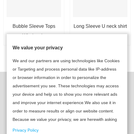
Bubble Sleeve Tops
Long Sleeve U neck shirt
Wholesale
women
We value your privacy
1
We and our partners are using technologies like Cookies
or Targeting and process personal data like IP-address
or browser information in order to personalize the
クイックリンク
製品
advertisement you see. These technologies may access
your device and help us to show you more relevant ads
• レディースウェア
> ホーム
and improve your internet experience.We also use it in
• 子供用ウェア
order to measure results or align our website content.
> 製品
Because we value your privacy, we are herewith asking
• メンズウェア
> 私たちについ
your permission to use the following technologies.
Privacy Policy