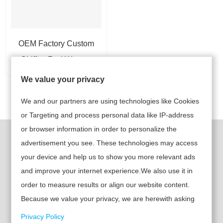
OEM Factory Custom
Chiffon Red Women
Jumpsuit
We value your privacy
1
We and our partners are using technologies like Cookies
or Targeting and process personal data like IP-address
or browser information in order to personalize the
クイックリンク
製品
advertisement you see. These technologies may access
your device and help us to show you more relevant ads
• レディースウェア
> ホーム
and improve your internet experience.We also use it in
• 子供用ウェア
order to measure results or align our website content.
> 製品
Because we value your privacy, we are herewith asking
• メンズウェア
> 私たちについ
your permission to use the following technologies.
Privacy Policy