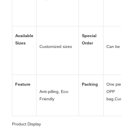
Available
Special
Sizes
Order
Customized sizes
Can be acce
Feature
Packing
One piece to
Anti-pilling, Eco-
OPP
Friendly
bag,Customi
Product Display