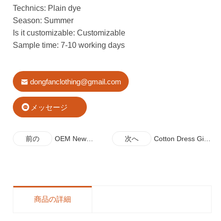
Technics: Plain dye
Season: Summer
Is it customizable: Customizable
Sample time: 7-10 working days
dongfanclothing@gmail.com
メッセージ
前の
OEM New
次へ
Cotton Dress Girl
Arrive Girls
OEM
Printed Dress
Wholesale
商品の詳細