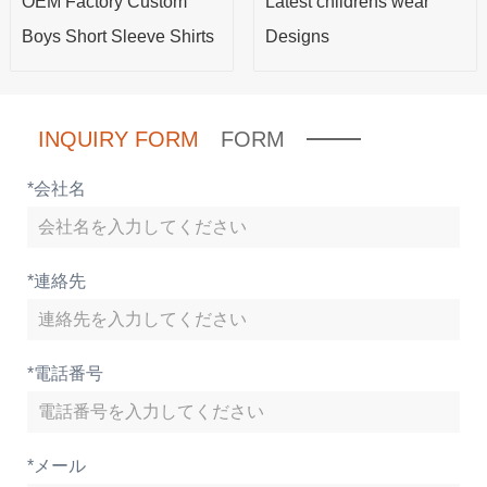
OEM Factory Custom
Latest childrens wear
Boys Short Sleeve Shirts
Designs
INQUIRY FORM
FORM
*
会社名
*
連絡先
*
電話番号
*
メール