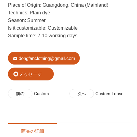
Place of Origin: Guangdong, China (Mainland)
Technics: Plain dye
Season: Summer
Is it customizable: Customizable
Sample time: 7-10 working days
dongfanclothing@gmail.com
メッセージ
前の
Custom
次へ
Custom Loose
Printing
Dress With A
Woman Dress
Pocket
Summer
商品の詳細