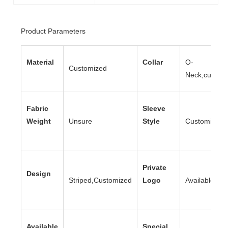
Product Parameters
Material
Collar
O-
Customized
Neck,custom
Fabric
Sleeve
Weight
Unsure
Style
Customized
Private
Design
Striped,Customized
Logo
Available
Available
Special