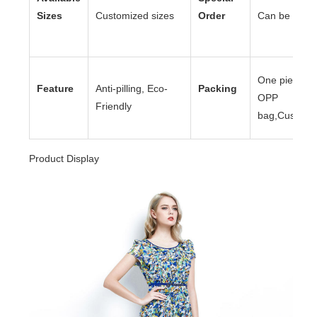
Sizes
Customized sizes
Order
Can be acce
One piece to
Feature
Anti-pilling, Eco-
Packing
OPP
Friendly
bag,Customi
Product Display