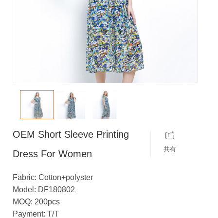
OEM Short Sleeve Printing
共有
Dress For Women
Fabric: Cotton+polyster
Model: DF180802
MOQ: 200pcs
Payment: T/T