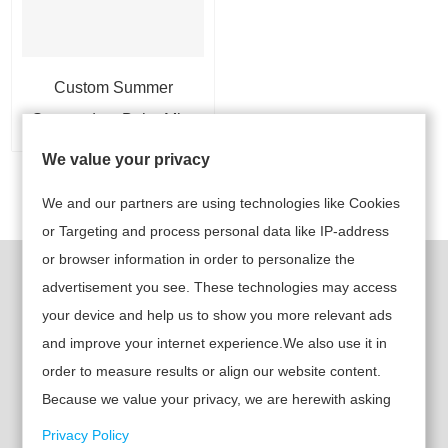
Custom Summer
Suspenders Boho Midi
Dresses
We value your privacy
前
1
2
次へ
We and our partners are using technologies like Cookies
or Targeting and process personal data like IP-address
or browser information in order to personalize the
クイックリンク
製品
advertisement you see. These technologies may access
your device and help us to show you more relevant ads
• レディースウェア
> ホーム
and improve your internet experience.We also use it in
• 子供用ウェア
order to measure results or align our website content.
> 製品
Because we value your privacy, we are herewith asking
• メンズウェア
> 私たちについ
your permission to use the following technologies.
Privacy Policy